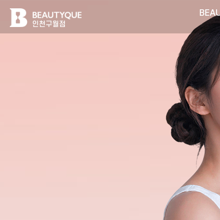
BEAU
뷰
티
크
의
원
인
천
구
월
-
인
천
구
월
동
피
부
관
카카오톡 상담하기
리