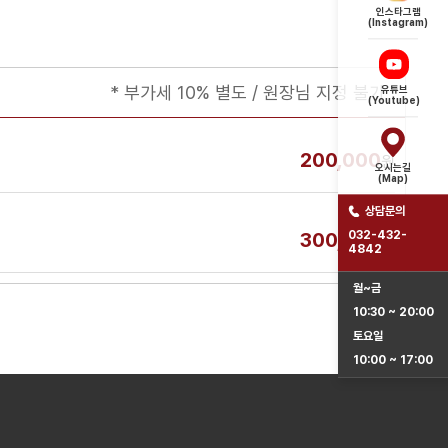
인스타그램
(Instagram)
* 부가세 10% 별도 / 원장님 지정 불가
유튜브
(Youtube)
200,000
원
오시는길
(Map)
상담문의
032-432-
300,000
원
4842
월~금
10:30 ~ 20:00
토요일
10:00 ~ 17:00