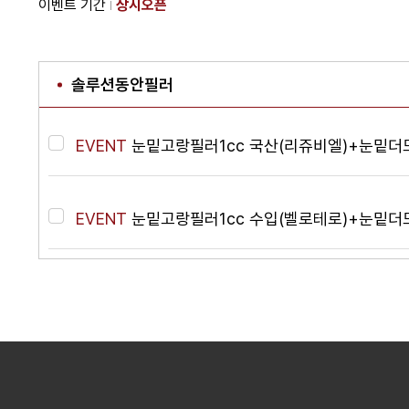
이벤트 기간
상시오픈
솔루션동안필러
EVENT
눈밑고랑필러1cc 국산(리쥬비엘)+눈밑더
EVENT
눈밑고랑필러1cc 수입(벨로테로)+눈밑더