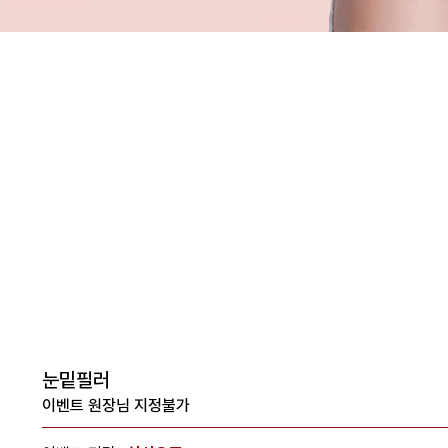
뷰티크의원 인천구월점
전
문
피
부
과
눈밑필러
이벤트 원장님 지정불가