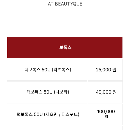
뷰티크의원 인천구월점
032-432-4842
전
AT BEAUTYQUE
문
피
부
닫기
과
보톡스
턱보톡스 50U (리즈톡스)
25,000 원
턱보톡스 50U (나보타)
49,000 원
100,000
턱보톡스 50U (제오민 / 디스포트)
원